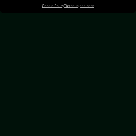
varmasti jo tiedossa hyviä piilopaikkoja. Tässä
Cookie Policy
Tietosuojaseloste
kuitenkin lista mielikuvituksen virittämiseksi:
0 KOMMENTTIA
31/03/2020