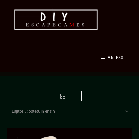
Siirry
suoraan
sisältöön
lukittava salpa
Valikko
Lajittelu: ostetuin ensin