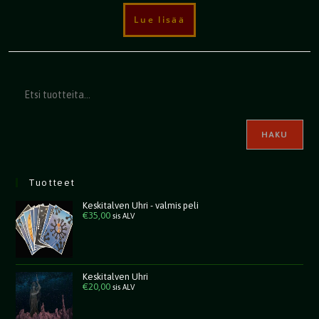
Lue lisää
HAKU
Tuotteet
Keskitalven Uhri - valmis peli
€
35,00
sis ALV
Keskitalven Uhri
€
20,00
sis ALV