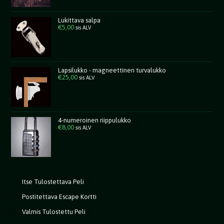
Lukittava salpa
€
5,00
sis ALV
Lapsilukko - magneettinen turvalukko
€
25,00
sis ALV
4-numeroinen riippulukko
€
8,00
sis ALV
Itse Tulostettava Peli
Postitettava Escape Kortti
Valmis Tulostettu Peli