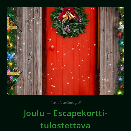
Itse tulostettava peli
Joulu – Escapekortti-
tulostettava