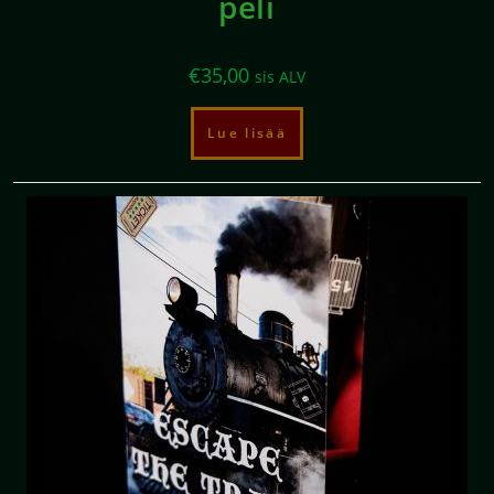
peli
€
35,00
sis ALV
Lue lisää