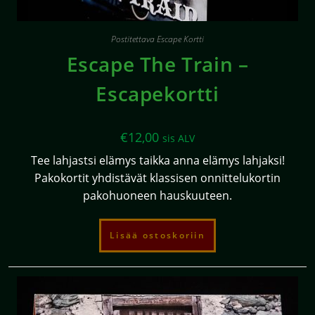
Postitettava Escape Kortti
Escape The Train –
Escapekortti
€
12,00
sis ALV
Tee lahjastsi elämys taikka anna elämys lahjaksi!
Pakokortit yhdistävät klassisen onnittelukortin
pakohuoneen hauskuuteen.
Lisää ostoskoriin