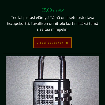
€
5,00
sis ALV
Tee lahjastasi elämys! Tämä on itsetulostettava
Escapekortti. Tavallisen onnittelu kortin lisäksi tämä
sisältää minipelin.
Lisää ostoskoriin