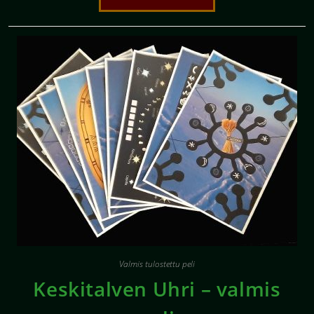
Valmis tulostettu peli
Keskitalven Uhri – valmis