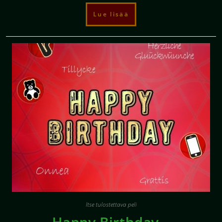
Lue lisää
Itse tulostettava peli
Happy Birthday –