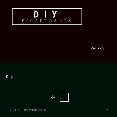
Siirry
suoraan
sisältöön
Kirje
Valikko
Kirje
Lajittelu: ostetuin ensin