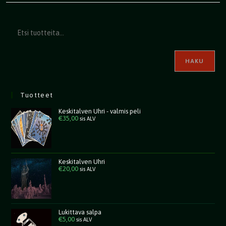
HAKU
Tuotteet
Keskitalven Uhri - valmis peli
€
35,00
sis ALV
Keskitalven Uhri
€
20,00
sis ALV
Lukittava salpa
€
5,00
sis ALV