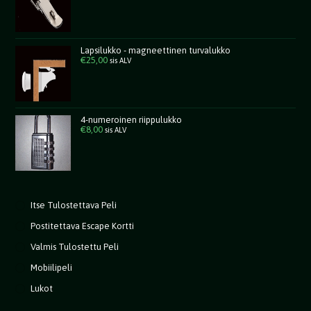
Lapsilukko - magneettinen turvalukko
€
25,00
sis ALV
4-numeroinen riippulukko
€
8,00
sis ALV
Itse Tulostettava Peli
Postitettava Escape Kortti
Valmis Tulostettu Peli
Mobiilipeli
Lukot