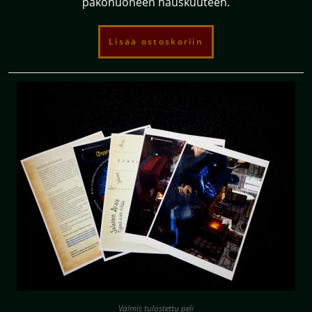
pakohuoneen hauskuuteen.
Lisää ostoskoriin
Valmis tulostettu peli