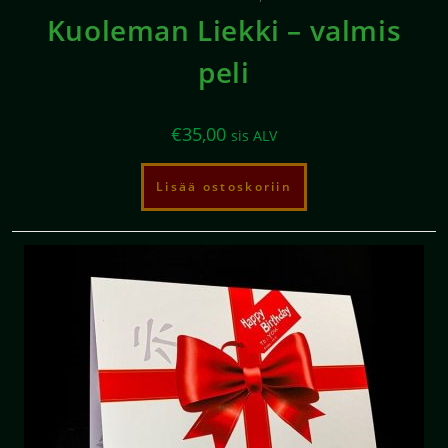
Kuoleman Liekki – valmis
peli
€
35,00
sis ALV
Lisää ostoskoriin