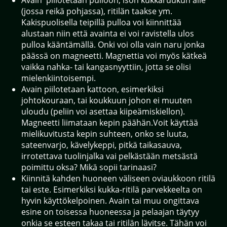
(jossa reikä pohjassa), ritilän taakse ym.
Kakispuolisella teipillä pulloa voi kiinnittää
alustaan niin että avainta ei voi ravistella ulos
pulloa kääntämällä. Onki voi olla vain naru jonka
päässä on magneetti. Magnettia voi myös kätkeä
vaikka nahka- tai kangasnyyttiin, jotta se olisi
mielenkiintoisempi.
Avain piilotetaan kattoon, esimerkiksi
johtokouraan, tai koukkuun johon ei muuten
uloudu (peliin voi asettaa kiipeämiskiellon).
Magneetti liimataan kepin päähän.Voit käyttää
mielikuvitusta kepin suhteen, onko se luuta,
sateenvarjo, kävelykeppi, pitkä taikasauva,
irrotettava tuolinjalka vai pelkästään metsästä
poimittu oksa? Mikä sopii tarinaasi?
Kiinnitä kahden huoneen väliseen oviaukkoon ritilä
tai este. Esimerkiksi kukka-ritilä parvekkeelta on
hyvin käyttökelpoinen. Avain tai muu ongittava
esine on toisessa huoneessa ja pelaajan täytyy
onkia se esteen takaa tai ritilän lävitse. Tähän voi