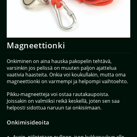
Magneettionki
Onkiminen on aina hauska pakopelin tehtävä,
varsinkin jos pelissä on muuten paljon ajattelua
vaativia haasteita. Onkia voi koukullakin, mutta oma
magneettionki on varmempi ja helpompi vaihtoehto.
Pikku-magneetteja voi ostaa rautakaupoista.
Joissakin on valmiiksi reikä keskellä, joten sen saa
helposti sidottua naruun tai onkisiimaan.
Onkimisideoita
Avain piilotetaan pulloon, ison kukkaruukun alle